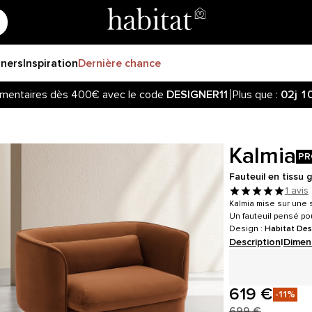
gners
Inspiration
Dernière chance
mentaires dès 400€ avec le code
DESIGNER11
Plus que :
02j
1
Kalmia
PR
Fauteuil en tissu 
1 avis
Kalmia mise sur une 
Un fauteuil pensé po
Design :
Habitat Des
Description
|
Dimen
619 €
-11%
699 €