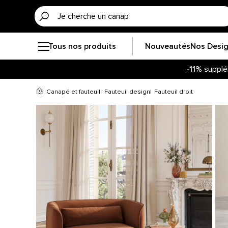
Tous nos produits
Nouveautés
Nos Desi
-11%
supplé
Canapé et fauteuil
Fauteuil design
Fauteuil droit