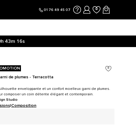
01 76 49 45 07
0h
43m
15s
OMOTION
garni de plumes - Terracotta
silhouette enveloppante et un confort moelleux garni de plumes.
ur composer un coin détente élégant et contemporain.
ign Studio
sions
|
Composition