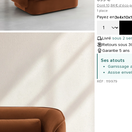
Dont 10,84 € d'éco-p
1 place
Payez en
3x
4x
10x
Livré
sous 2 se
Retours sous 30
Garantie 5 ans
Ses atouts
Garnissage 
Assise enve
RÉF : 119979