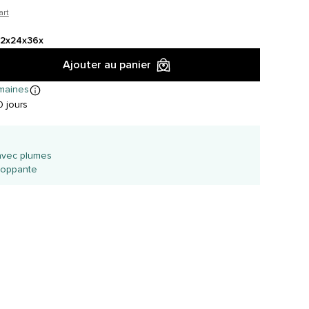
art
12x
24x
36x
Ajouter au panier
maines
 jours
avec plumes
loppante