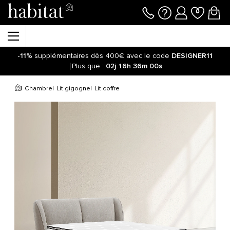
-11%
supplémentaires dès 400€ avec le code
DESIGNER11
Plus que :
02j
16h
36m
00s
Chambre
Lit gigogne
Lit coffre