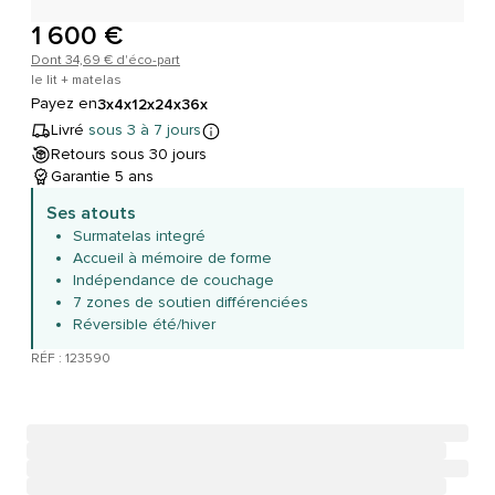
1 600 €
Dont 34,69 € d'éco-part
le lit + matelas
Payez en
3x
4x
12x
24x
36x
Livré
sous 3 à 7 jours
Retours sous 30 jours
Garantie 5 ans
Ses atouts
Surmatelas integré
Accueil à mémoire de forme
Indépendance de couchage
7 zones de soutien différenciées
Réversible été/hiver
RÉF : 123590