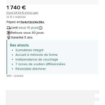
1 740 €
Dont 34,69 € d'éco-part
le lit + matelas
Payez en
3x
4x
12x
24x
36x
Livré
sous 10 jours
Retours sous 30 jours
Garantie 5 ans
Ses atouts
Surmatelas integré
Accueil à mémoire de forme
Indépendance de couchage
7 zones de soutien différenciées
Réversible été/hiver
RÉF : 123589