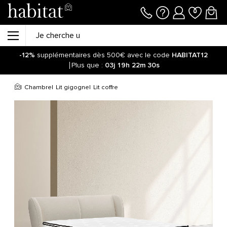
-12%
supplémentaires dès 500€ avec le code
HABITAT12
Plus que :
03j
19h
22m
30s
Chambre
Lit gigogne
Lit coffre