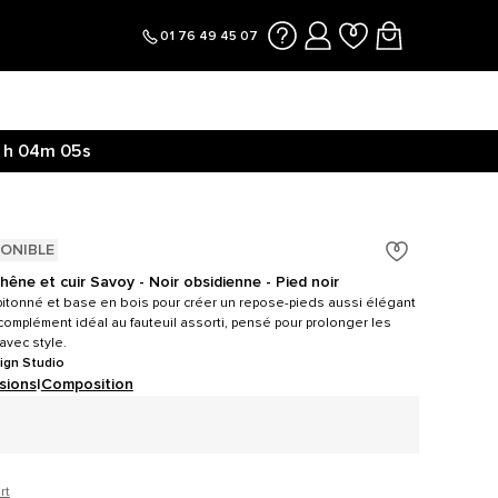
01 76 49 45 07
1h
04m
05s
PONIBLE
êne et cuir Savoy - Noir obsidienne - Pied noir
pitonné et base en bois pour créer un repose-pieds aussi élégant
complément idéal au fauteuil assorti, pensé pour prolonger les
avec style.
ign Studio
sions
|
Composition
rt