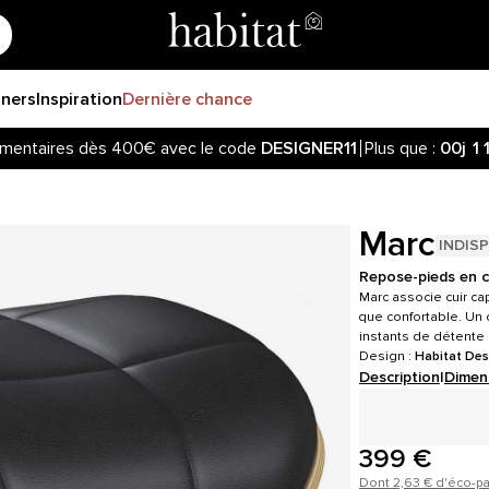
gners
Inspiration
Dernière chance
mentaires dès 400€ avec le code
DESIGNER11
Plus que :
00j
1
Marc
INDIS
Repose-pieds en ch
Marc associe cuir ca
que confortable. Un 
instants de détente 
Design :
Habitat Des
Description
|
Dimen
399 €
Dont 2,63 € d'éco-pa