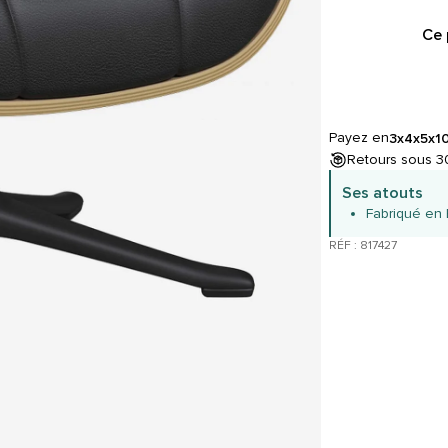
Ce 
Payez en
3x
4x
5x
1
Retours sous 30
Ses atouts
Fabriqué en
RÉF : 817427