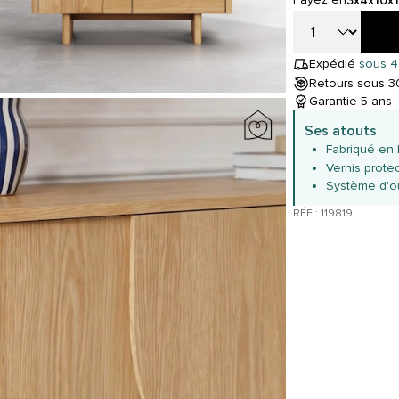
3x
4x
10x
Expédié
sous 4
Retours sous 30
Garantie 5 ans
Ses atouts
Fabriqué en
Vernis prote
Système d'o
RÉF : 119819