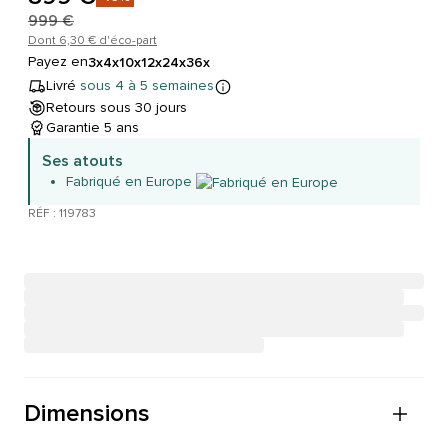
999 €
Dont 6,30 € d'éco-part
Payez en
3x
4x
10x
12x
24x
36x
Livré
sous 4 à 5 semaines
Retours sous 30 jours
Garantie 5 ans
Ses atouts
Fabriqué en Europe
RÉF : 119783
Dimensions