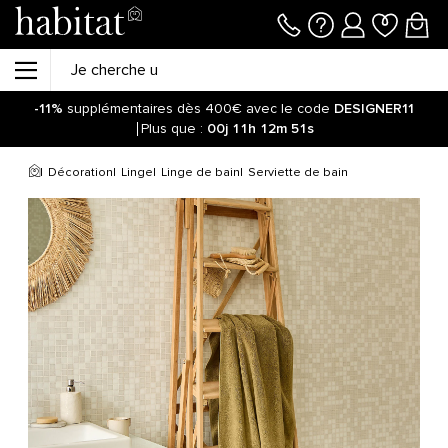
-11%
supplémentaires dès 400€ avec le code
DESIGNER11
Plus que :
00j
11h
12m
51s
Décoration
Linge
Linge de bain
Serviette de bain