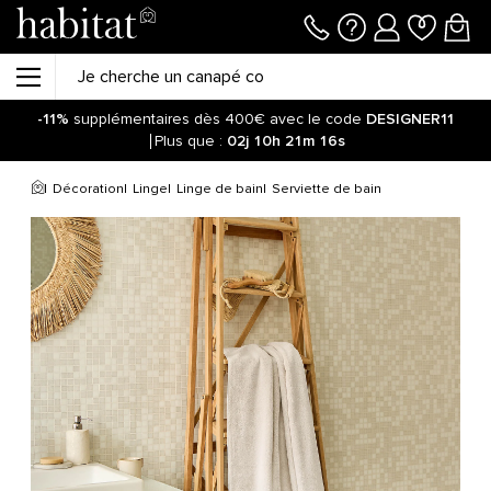
-11%
supplémentaires dès 400€ avec le code
DESIGNER11
Plus que :
02j
10h
21m
15s
Décoration
Linge
Linge de bain
Serviette de bain