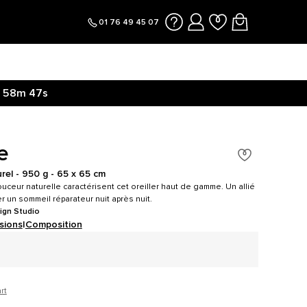
01 76 49 45 07
58m
46s
e
urel - 950 g - 65 x 65 cm
uceur naturelle caractérisent cet oreiller haut de gamme. Un allié
r un sommeil réparateur nuit après nuit.
ign Studio
sions
|
Composition
rt