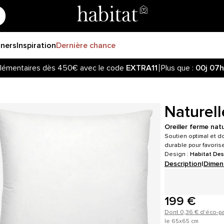
gners
Inspiration
Dernière chance
lémentaires dès 450€ avec le code
EXTRA11
Plus que :
00j
07h
Naturell
Oreiller ferme nat
Soutien optimal et do
durable pour favorise
Design :
Habitat Des
Description
|
Dimen
199 €
Dont 0,36 € d'éco-pa
le 65x65 cm