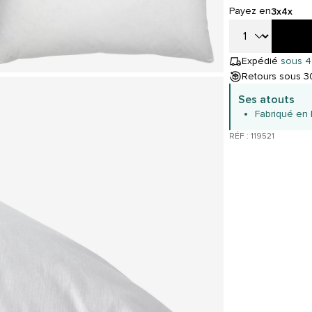
Payez en
3x
4x
Expédié
sous 4
Retours sous 30
Ses atouts
Fabriqué en
RÉF : 119521