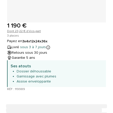
1 190 €
Dont 23,22 € d'éco-part
3 places
Payez en
3x
4x
12x
24x
36x
Livré
sous 3 à 7 jours
Retours sous 30 jours
Garantie 5 ans
Ses atouts
Dossier déhoussable
Garnissage avec plumes
Assise enveloppante
RÉF : 119989