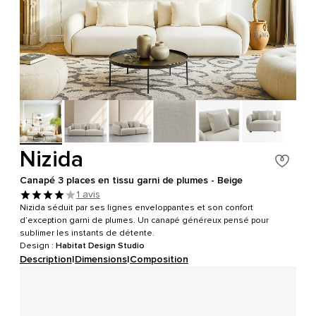
Nizida
Canapé 3 places en tissu garni de plumes - Beige
1 avis
Nizida séduit par ses lignes enveloppantes et son confort
d’exception garni de plumes. Un canapé généreux pensé pour
sublimer les instants de détente.
Design :
Habitat Design Studio
Description
|
Dimensions
|
Composition