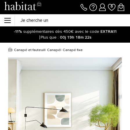
-11%
supplémentaires dès 450€ avec le code
EXTRA11
Plus que :
00j
19h
18m
22s
Canapé et fauteuil
Canapé
Canapé fixe