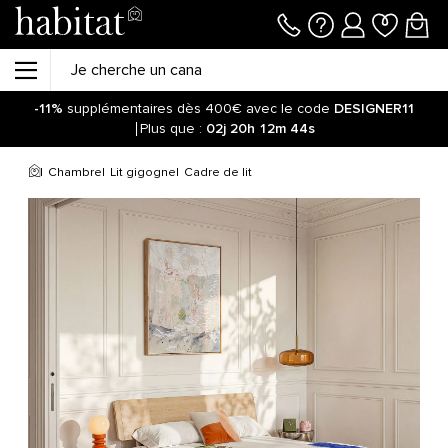
-11%
supplémentaires dès 400€ avec le code
DESIGNER11
Plus que :
02j
20h
12m
44s
Chambre
Lit gigogne
Cadre de lit