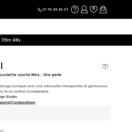
01 76 49 45 07
39m
47s
I
bouclette courte Mira - Gris perle
e design iconique avec une silhouette intemporelle et généreuse,
es et un confort incomparable.
ign Studio
sions
|
Composition
art