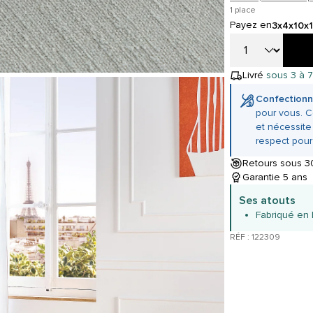
1 place
Payez en
3x
4x
10x
Livré
sous 3 à 7
Confectionn
pour vous. C
et nécessite
respect pour
Retours sous 30
Garantie 5 ans
Ses atouts
Fabriqué en
RÉF : 122309