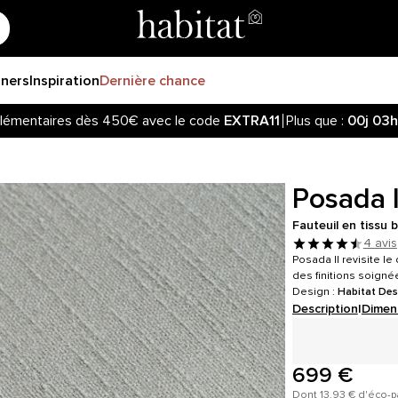
gners
Inspiration
Dernière chance
lémentaires dès 450€ avec le code
EXTRA11
Plus que :
00j
03h
Posada I
Fauteuil en tissu 
4 avis
Posada II revisite l
des finitions soigné
Design :
Habitat Des
Description
|
Dimen
699 €
Dont 13,93 € d'éco-p