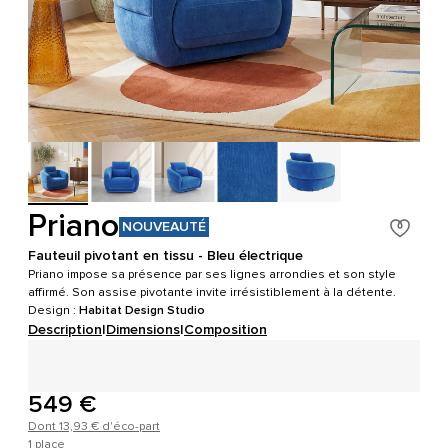
Priano
NOUVEAUTÉ
Fauteuil pivotant en tissu - Bleu électrique
Priano impose sa présence par ses lignes arrondies et son style
affirmé. Son assise pivotante invite irrésistiblement à la détente.
Design :
Habitat Design Studio
Description
|
Dimensions
|
Composition
549 €
Dont 13,93 € d'éco-part
1 place