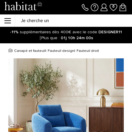
-11%
supplémentaires dès 400€ avec le code
DESIGNER11
Plus que :
01j
10h
24m
00s
Canapé et fauteuil
Fauteuil design
Fauteuil droit