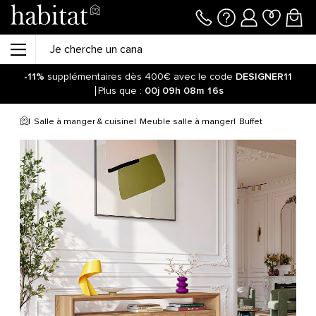
-11%
supplémentaires dès 400€ avec le code
DESIGNER11
Plus que :
00j
09h
08m
16s
Salle à manger & cuisine
Meuble salle à manger
Buffet