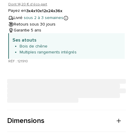
Dont 14,20 € d'éco-part
Payez en
3x
4x
10x
12x
24x
36x
Livré
sous 2 à 3 semaines
Retours sous 30 jours
Garantie 5 ans
Ses atouts
Bois de chêne
Multiples rangements intégrés
RÉF : 121910
Dimensions