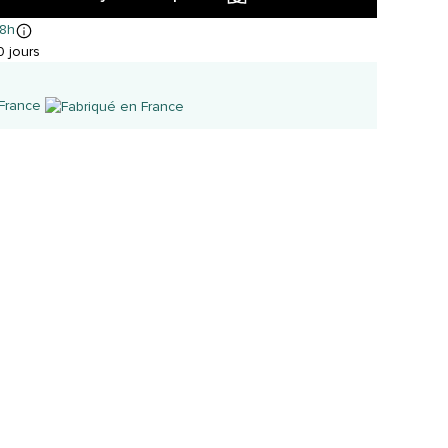
8h
 jours
 France