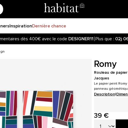
gners
Inspiration
Dernière chance
mentaires dès 400€ avec le code
DESIGNER11
Plus que :
02j
0
ign
Romy
Rouleau de papier 
Jacques
Le papier peint Romy
panneau géométrique
Description
|
Dimen
39 €