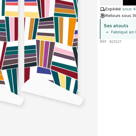
Expédié
sous 4
Retours sous 30
Ses atouts
Fabriqué en
RÉF : 821227