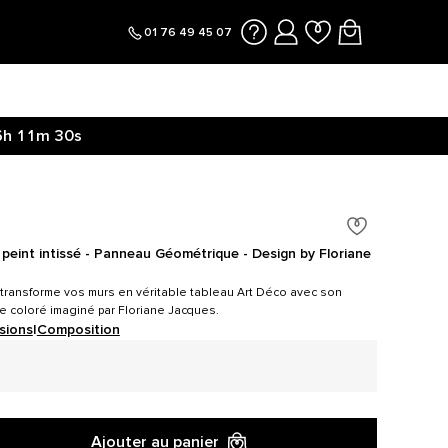
01 76 49 45 07
6h
11m
30s
peint intissé - Panneau Géométrique - Design by Floriane
 transforme vos murs en véritable tableau Art Déco avec son
 coloré imaginé par Floriane Jacques.
sions
|
Composition
Ajouter au panier