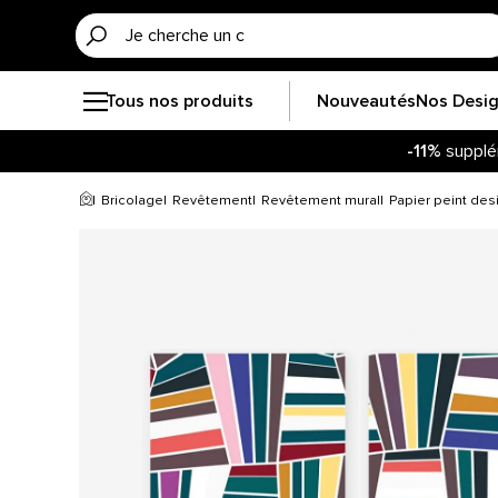
Tous nos produits
Nouveautés
Nos Desi
-11%
supplé
Bricolage
Revêtement
Revêtement mural
Papier peint des