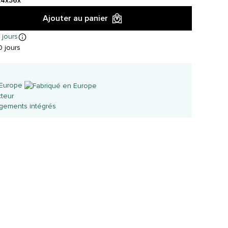
24x
36x
Ajouter au panier
 jours
 jours
 Europe
cteur
ngements intégrés