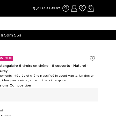
01 76 49 45 07
1h
59m
54s
ONIQUE
tangulaire 6 tiroirs en chêne - 6 couverts - Naturel -
 Gray
gements intégrés et chêne massif définissent Hanita. Un design
, idéal pour aménager un intérieur intemporel.
sions
|
Composition
art