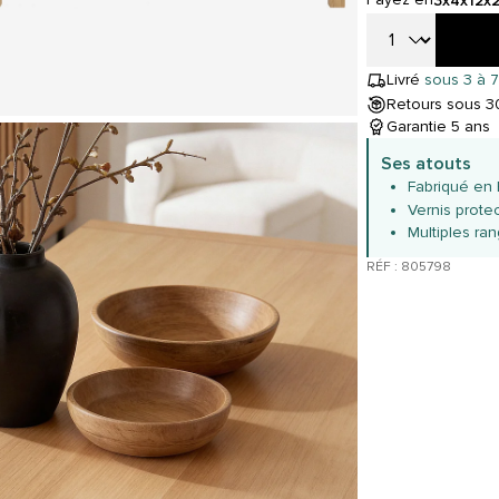
3x
4x
12x
Livré
sous 3 à 7
Retours sous 30
Garantie 5 ans
Ses atouts
Fabriqué en
Vernis prote
Multiples ra
RÉF : 805798