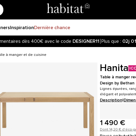
gners
Inspiration
Dernière chance
mentaires dès 400€ avec le code
DESIGNER11
Plus que :
02j
0
lle à manger et de cuisine
Hanita
IC
Table à manger rec
Design by Bethan
Lignes épurées, ran
élégant et polyvalent
Description
|
Dimen
1 490 €
Dont 14,20 € d'éco-p
Payez en