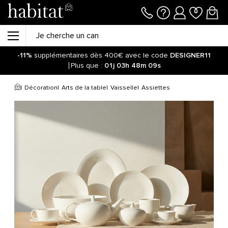
-11%
supplémentaires dès 400€ avec le code
DESIGNER11
Plus que :
01j
03h
48m
09s
Décoration
Arts de la table
Vaisselle
Assiettes