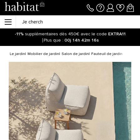
-11%
supplémentaires dès 450€ avec le code
EXTRA11
Plus que :
00j
14h
42m
16s
Le jardin
Mobilier de jardin
Salon de jardin
Fauteuil de jardin