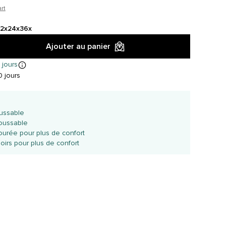
rt
12x
24x
36x
Ajouter au panier
 jours
 jours
ussable
oussable
urée pour plus de confort
irs pour plus de confort