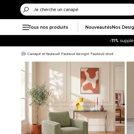
Tous nos produits
Nouveautés
Nos Desi
-11%
supplé
Canapé et fauteuil
Fauteuil design
Fauteuil droit