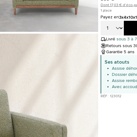
Dont 17,03 € d'éco-pa
1 place
Payez en
3x
4x
10x
Livré
sous 3 à 7
Retours sous 30
Garantie 5 ans
Ses atouts
Assise dého
Dossier déh
Assise rembo
Avec accoudo
RÉF : 123012