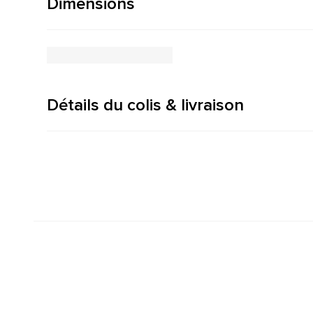
Dimensions
Détails du colis & livraison
Créateur de design
5 ans de garantie
depuis 1964