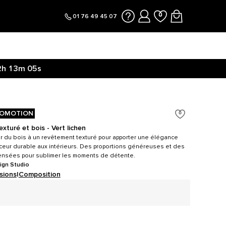
01 76 49 45 07
2h
13m
05s
OMOTION
exturé et bois - Vert lichen
eur du bois à un revêtement texturé pour apporter une élégance
ceur durable aux intérieurs. Des proportions généreuses et des
 pensées pour sublimer les moments de détente.
ign Studio
sions
|
Composition