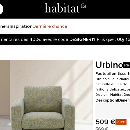
gners
Inspiration
Dernière chance
mentaires dès 400€ avec le code
DESIGNER11
Plus que :
00j
1
Urbino
PR
Fauteuil en tissu t
Urbino allie la chal
naturelle et une dou
finitions délicates,
Design :
Habitat Des
Description
|
Dimen
509 €
-10%
569 €