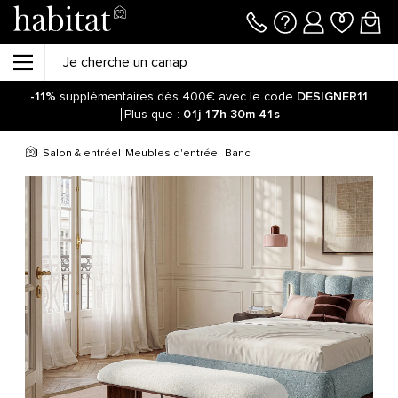
-11%
supplémentaires dès 400€ avec le code
DESIGNER11
Plus que :
01j
17h
30m
41s
Salon & entrée
Meubles d'entrée
Banc