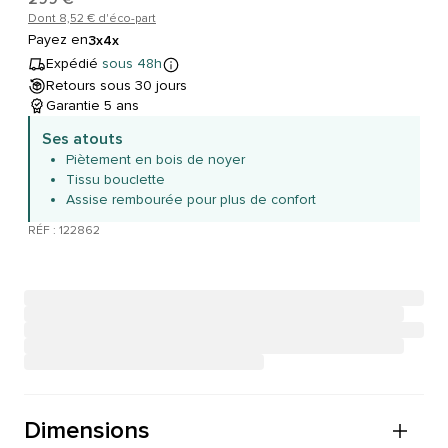
Dont 8,52 € d'éco-part
Payez en
3x
4x
Expédié
sous 48h
Retours sous 30 jours
Garantie 5 ans
Ses atouts
Piètement en bois de noyer
Tissu bouclette
Assise rembourée pour plus de confort
RÉF : 122862
Dimensions