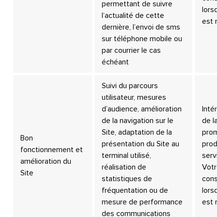
permettant de suivre
lors
l‘actualité de cette
est 
dernière, l’envoi de sms
sur téléphone mobile ou
par courrier le cas
échéant
Suivi du parcours
utilisateur, mesures
d’audience, amélioration
Inté
de la navigation sur le
de l
Site, adaptation de la
prom
Bon
présentation du Site au
prod
fonctionnement et
terminal utilisé,
serv
amélioration du
réalisation de
Vot
Site
statistiques de
con
fréquentation ou de
lors
mesure de performance
est 
des communications