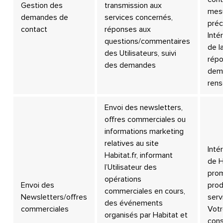
Gestion des
transmission aux
mes
demandes de
services concernés,
préc
contact
réponses aux
Inté
questions/commentaires
de l
des Utilisateurs, suivi
répo
des demandes
dem
ren
Envoi des newsletters,
offres commerciales ou
informations marketing
relatives au site
Inté
Habitat.fr, informant
de H
l’Utilisateur des
prom
opérations
Envoi des
prod
commerciales en cours,
Newsletters/offres
serv
des événements
commerciales
Vot
organisés par Habitat et
con