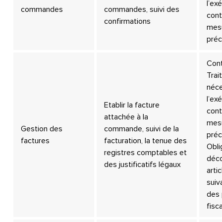
l’ex
commandes
commandes, suivi des
cont
confirmations
mes
préc
Cont
Trai
néce
l’ex
Etablir la facture
cont
attachée à la
mes
Gestion des
commande, suivi de la
préc
factures
facturation, la tenue des
Obli
registres comptables et
déco
des justificatifs légaux
arti
suiv
des
fisc