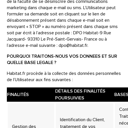
de la faculté de se désinscrire des communications
marketing dans chaque e-mail ou sms. L’Utilisateur peut
formuler sa demande soit en cliquant sur le lien de
désabonnement présent dans chaque e-mail soit en
envoyant « STOP » au numéro présent dans chaque sms
soit par écrit à l’adresse postale : DPO Habitat-9 Rue
Jacquard- 93310 Le Pré-Saint-Gervais- France ou à
l’adresse e-mail suivante : dpo@habitat.fr.
POURQUOI TRAITONS-NOUS VOS DONNEES ET SUR
QUELLE BASE LEGALE ?
Habitat.fr procède à la collecte des données personnelles
de l’Utilisateur aux fins suivantes :
DÉTAILS DES FINALITÉS
FINALITÉS
BASES
POURSUIVIES
Cont
Trai
Identification du Client,
néce
Gestion des
traitement de vos