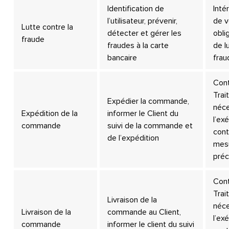
Identification de
Inté
l’utilisateur, prévenir,
de v
Lutte contre la
détecter et gérer les
obli
fraude
fraudes à la carte
de l
bancaire
frau
Cont
Trai
Expédier la commande,
néce
Expédition de la
informer le Client du
l’ex
commande
suivi de la commande et
cont
de l’expédition
mes
préc
Cont
Trai
Livraison de la
néce
Livraison de la
commande au Client,
l’ex
commande
informer le client du suivi