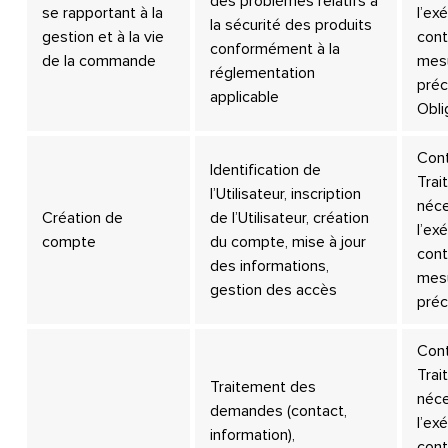
des problèmes relatifs à
se rapportant à la
l’ex
la sécurité des produits
gestion et à la vie
cont
conformément à la
de la commande
mes
réglementation
préc
applicable
Obli
Cont
Identification de
Trai
l’Utilisateur, inscription
néce
Création de
de l’Utilisateur, création
l’ex
compte
du compte, mise à jour
cont
des informations,
mes
gestion des accès
préc
Cont
Trai
Traitement des
néce
demandes (contact,
l’ex
information),
cont