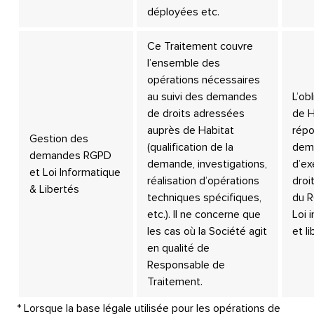
déployées etc.
Ce Traitement couvre
l’ensemble des
opérations nécessaires
au suivi des demandes
L’ob
de droits adressées
de H
auprès de Habitat
répo
Gestion des
(qualification de la
dem
demandes RGPD
demande, investigations,
d’ex
et Loi Informatique
réalisation d’opérations
droi
& Libertés
techniques spécifiques,
du R
etc.). Il ne concerne que
Loi 
les cas où la Société agit
et l
en qualité de
Responsable de
Traitement.
* Lorsque la base légale utilisée pour les opérations de