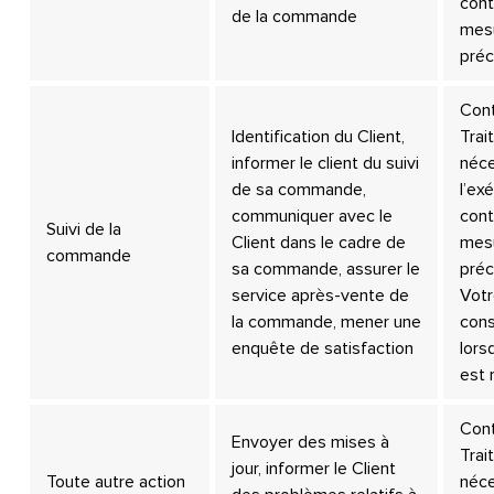
cont
de la commande
mes
préc
Cont
Identification du Client,
Trai
informer le client du suivi
néce
de sa commande,
l’ex
communiquer avec le
cont
Suivi de la
Client dans le cadre de
mes
commande
sa commande, assurer le
préc
service après-vente de
Vot
la commande, mener une
con
enquête de satisfaction
lors
est 
Cont
Envoyer des mises à
Trai
jour, informer le Client
Toute autre action
néce