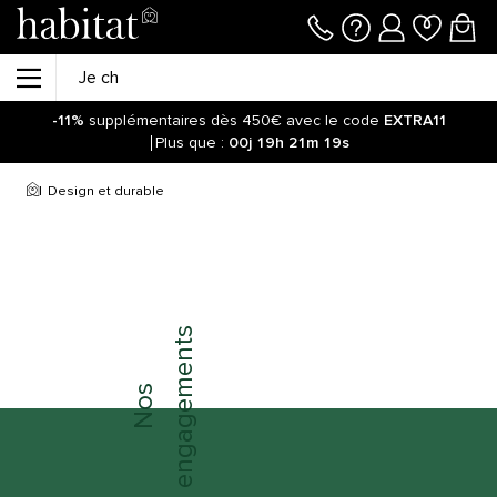
-11%
supplémentaires dès 450€ avec le code
EXTRA11
Plus que :
00j
19h
21m
19s
Design et durable
engagements
Nos