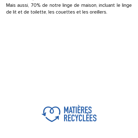
Mais aussi, 70% de notre linge de maison, incluant le linge
de lit et de toilette, les couettes et les oreillers.
Des textiles sans
Design et durable
substance nocive
Découvrez nos engagements pour une
maison plus responsable et un intérieur qui
Des produits en matières
a du cœur
recyclées