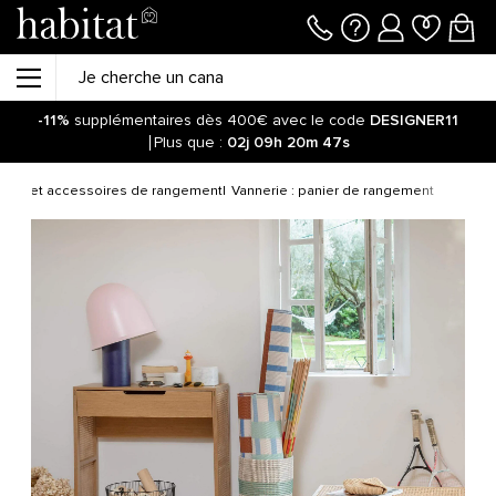
-11%
supplémentaires dès 400€ avec le code
DESIGNER11
Plus que :
02j
09h
20m
47s
nts et accessoires de rangement
Vannerie : panier de rangement