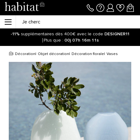
-11%
supplémentaires dès 400€ avec le code
DESIGNER11
Plus que :
00j
07h
16m
11s
Décoration
Objet décoration
Décoration florale
Vases