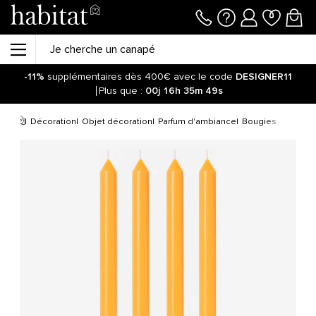
-11%
supplémentaires dès 400€ avec le code
DESIGNER11
Plus que :
00j
16h
35m
49s
Décoration
Objet décoration
Parfum d'ambiance
Bougies