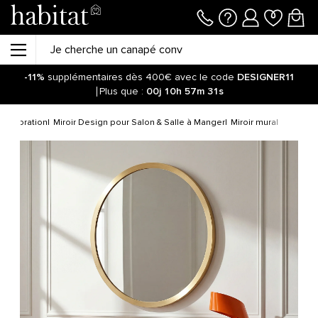
-11%
supplémentaires dès 400€ avec le code
DESIGNER11
Plus que :
00j
10h
57m
31s
 décoration
Miroir Design pour Salon & Salle à Manger
Miroir mural