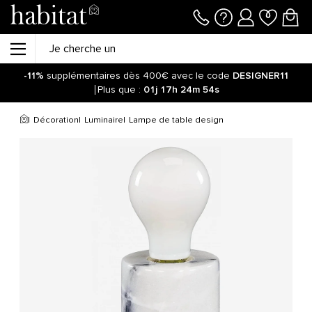
-11%
supplémentaires dès 400€ avec le code
DESIGNER11
Plus que :
01j
17h
24m
54s
Décoration
Luminaire
Lampe de table design