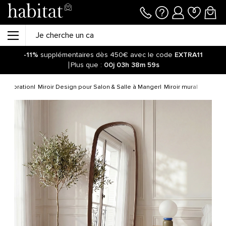
-11%
supplémentaires dès 450€ avec le code
EXTRA11
Plus que :
00j
03h
38m
59s
 décoration
Miroir Design pour Salon & Salle à Manger
Miroir mural