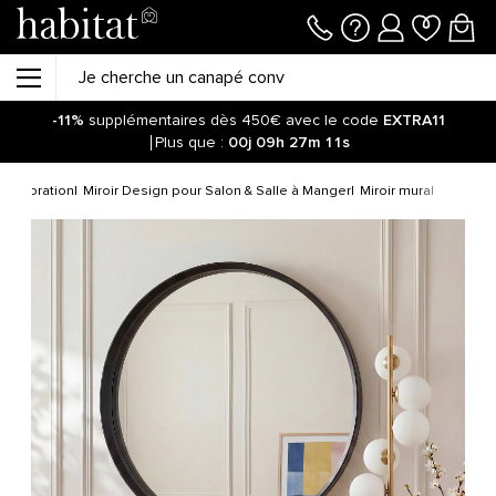
-11%
supplémentaires dès 450€ avec le code
EXTRA11
Plus que :
00j
09h
27m
10s
 décoration
Miroir Design pour Salon & Salle à Manger
Miroir mural