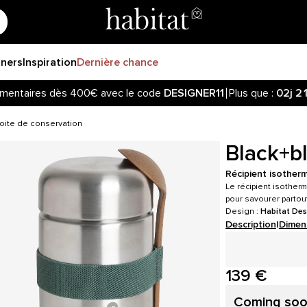
gners
Inspiration
Dernière chance
mentaires dès 400€ avec le code
DESIGNER11
Plus que :
02j
2
oite de conservation
Black+b
Récipient isotherm
Le récipient isother
pour savourer parto
Design :
Habitat Des
Description
|
Dimen
139 €
Coming so