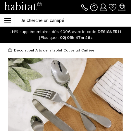
-11%
supplémentaires dès 400€ avec le code
DESIGNER11
Plus que :
02j
05h
47m
45s
Décoration
Arts de la table
Couverts
Cuillère