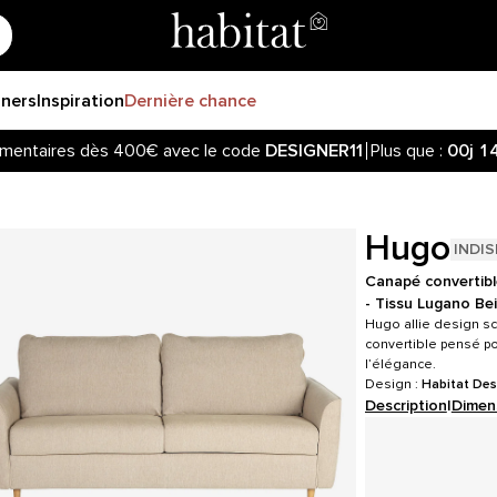
gners
Inspiration
Dernière chance
mentaires dès 400€ avec le code
DESIGNER11
Plus que :
00j
1
Hugo
INDI
Canapé convertibl
- Tissu Lugano Be
Hugo allie design sc
convertible pensé po
l’élégance.
Design :
Habitat Des
Description
|
Dimen