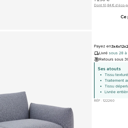
Dont 10,84 € d'éco-p
Ce 
Payez en
3x
4x
12x
Livré
sous 28 à
Retours sous 30
Ses atouts
Tissu textur
Traitement a
Tissu déperl
Livrée enti
RÉF : 122260