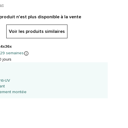
art
produit n'est plus disponible à la vente
Voir les produits similaires
24x
36x
 29 semaines
 jours
é
nti-UV
ant
èrement montée