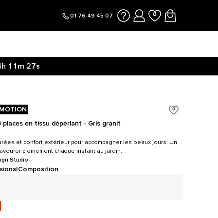
01 76 49 45 07
4h
11m
26s
MOTION
 places en tissu déperlant - Gris granit
épurées et confort extérieur pour accompagner les beaux jours. Un
vourer pleinement chaque instant au jardin.
ign Studio
sions
|
Composition