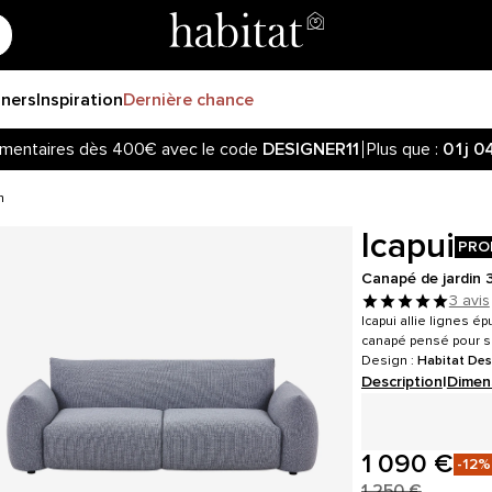
gners
Inspiration
Dernière chance
mentaires dès 400€ avec le code
DESIGNER11
Plus que :
01j
0
n
Icapui
PRO
Canapé de jardin 3
3 avis
Icapui allie lignes 
canapé pensé pour sa
Design :
Habitat Des
Description
|
Dimen
1 090 €
-12%
1 250 €