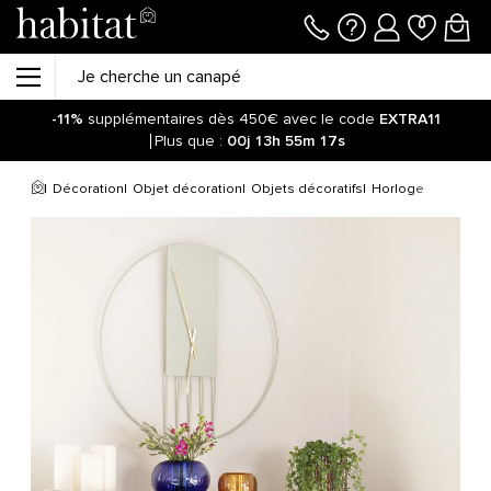
-11%
supplémentaires dès 450€ avec le code
EXTRA11
Plus que :
00j
13h
55m
17s
Décoration
Objet décoration
Objets décoratifs
Horloge