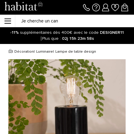
-11%
supplémentaires dès 400€ avec le code
DESIGNER11
Plus que :
02j
15h
23m
58s
Décoration
Luminaire
Lampe de table design