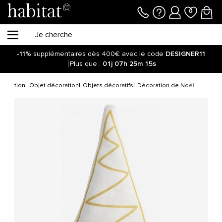
-11%
supplémentaires dès 400€ avec le code
DESIGNER11
Plus que :
01j
07h
25m
15s
coration
Objet décoration
Objets décoratifs
Décoration de Noël